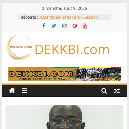
Passer
dimanche, août 9, 2026
au
Récents :
Assemblée nationale / Session
contenu
extraordinaire: Six commissions
d’enquête à l’ordre du jour ce lundi
Colombie: investiture du président
de la Espriella
DEKKBI.com
Bénin: Patrice Talon élu président
du Sénat, moins de trois mois
après son départ du pouvoir
Moyen-Orient: l’Arabie saoudite, le
Pakistan et la Turquie signent un
accord de défense
RD Congo: Kinshasa interdit les
exportations de cuivre et de cobalt
concentrés pour valoriser sa
production