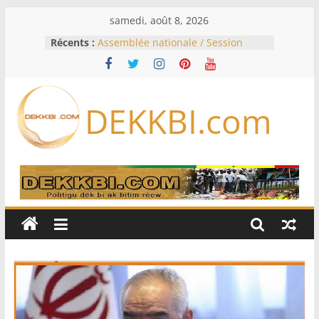
Passer
samedi, août 8, 2026
au
Récents :
Assemblée nationale / Session
contenu
extraordinaire: Six commissions
d’enquête à l’ordre du jour ce lundi
Colombie: investiture du président
de la Espriella
DEKKBI.com
Bénin: Patrice Talon élu président
du Sénat, moins de trois mois
après son départ du pouvoir
Moyen-Orient: l’Arabie saoudite, le
Pakistan et la Turquie signent un
accord de défense
RD Congo: Kinshasa interdit les
exportations de cuivre et de cobalt
concentrés pour valoriser sa
production