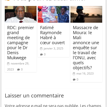
RDC: premier
Fatimé
Massacre de
grand
Raymonde
Moura: le
meeting de
Habré à
Mali
campagne
cœur ouvert
annonce une
pour le Dr
enquête sur
janvier 3, 2025
Denis
le travail de
0
Mukwege
l’ONU, avec
quels
novembre 29,
objectifs?
2023
0
mai 16, 2023
0
Laisser un commentaire
Votre adresse e-mail ne sera pas publiée.
Les champs