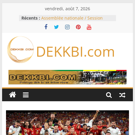
Passer
vendredi, août 7, 2026
au
Récents :
Assemblée nationale / Session
contenu
extraordinaire: Six commissions
d’enquête à l’ordre du jour ce lundi
Colombie: investiture du président
de la Espriella
DEKKBI.com
Bénin: Patrice Talon élu président
du Sénat, moins de trois mois
après son départ du pouvoir
Moyen-Orient: l’Arabie saoudite, le
Pakistan et la Turquie signent un
accord de défense
RD Congo: Kinshasa interdit les
exportations de cuivre et de cobalt
concentrés pour valoriser sa
production