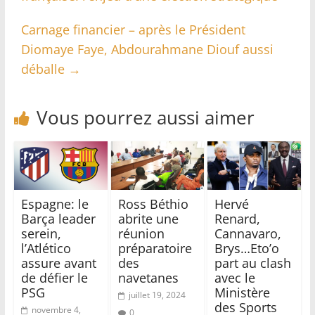
Carnage financier – après le Président
Diomaye Faye, Abdourahmane Diouf aussi
déballe
→
Vous pourrez aussi aimer
Espagne: le
Ross Béthio
Hervé
Barça leader
abrite une
Renard,
serein,
réunion
Cannavaro,
l’Atlético
préparatoire
Brys…Eto’o
assure avant
des
part au clash
de défier le
navetanes
avec le
PSG
Ministère
juillet 19, 2024
des Sports
novembre 4,
0