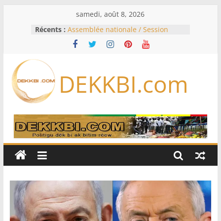
Passer
samedi, août 8, 2026
au
Récents :
Assemblée nationale / Session
contenu
extraordinaire: Six commissions
d’enquête à l’ordre du jour ce lundi
Colombie: investiture du président
de la Espriella
DEKKBI.com
Bénin: Patrice Talon élu président
du Sénat, moins de trois mois
après son départ du pouvoir
Moyen-Orient: l’Arabie saoudite, le
Pakistan et la Turquie signent un
accord de défense
RD Congo: Kinshasa interdit les
exportations de cuivre et de cobalt
concentrés pour valoriser sa
production