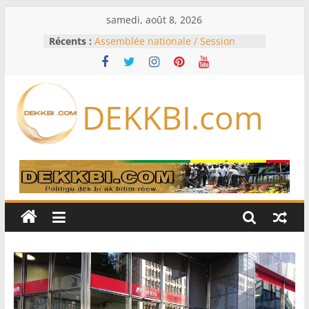
Passer
samedi, août 8, 2026
au
Récents :
Assemblée nationale / Session
contenu
extraordinaire: Six commissions
d’enquête à l’ordre du jour ce lundi
Colombie: investiture du président
de la Espriella
DEKKBI.com
Bénin: Patrice Talon élu président
du Sénat, moins de trois mois
après son départ du pouvoir
Moyen-Orient: l’Arabie saoudite, le
Pakistan et la Turquie signent un
accord de défense
RD Congo: Kinshasa interdit les
exportations de cuivre et de cobalt
concentrés pour valoriser sa
production