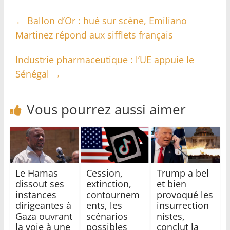
←
Ballon d’Or : hué sur scène, Emiliano
Martinez répond aux sifflets français
Industrie pharmaceutique : l’UE appuie le
Sénégal
→
Vous pourrez aussi aimer
Le Hamas
Cession,
Trump a bel
dissout ses
extinction,
et bien
instances
contournem
provoqué les
dirigeantes à
ents, les
insurrection
Gaza ouvrant
scénarios
nistes,
la voie à une
possibles
conclut la