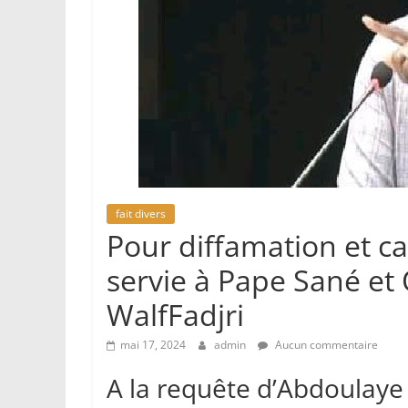
fait divers
Pour diffamation et ca
servie à Pape Sané et
WalfFadjri
mai 17, 2024
admin
Aucun commentaire
A la requête d’Abdoulaye 