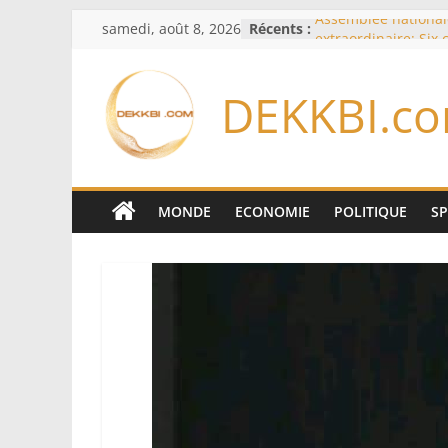
Passer
samedi, août 8, 2026
Récents :
Assemblée national
au
extraordinaire: Six
d’enquête à l’ordre 
contenu
Colombie: investitu
DEKKBI.c
de la Espriella
Bénin: Patrice Talo
du Sénat, moins de 
après son départ d
Moyen-Orient: l’Ara
Pakistan et la Turq
MONDE
ECONOMIE
POLITIQUE
S
accord de défense
RD Congo: Kinshasa 
exportations de cui
concentrés pour val
production