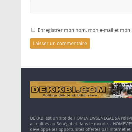
Enregistrer mon nom, mon e-mail et mon 
DEKKBI est un site de HOMEVIEWSENEGAL SA relaya
actualités au Sénégal et dans le monde. - HOMEV
développe les opportunités offertes par Internet et