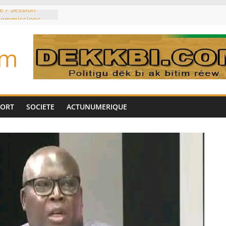
e / Session
 commissions
du jour ce lundi
re du président
om
n élu président
trois mois
u pouvoir
bie saoudite, le
uie signent un
PORT
SOCIETE
ACTUNUMERIQUE
interdit les
vre et de cobalt
oriser sa