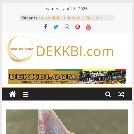
Passer
samedi, août 8, 2026
au
Récents :
Assemblée nationale / Session
contenu
extraordinaire: Six commissions
d’enquête à l’ordre du jour ce lundi
Colombie: investiture du président
de la Espriella
DEKKBI.com
Bénin: Patrice Talon élu président
du Sénat, moins de trois mois
après son départ du pouvoir
Moyen-Orient: l’Arabie saoudite, le
Pakistan et la Turquie signent un
accord de défense
RD Congo: Kinshasa interdit les
exportations de cuivre et de cobalt
concentrés pour valoriser sa
production