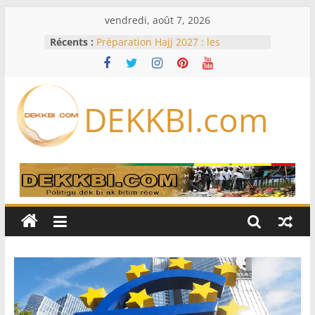
Passer
vendredi, août 7, 2026
au
Récents :
Préparation Hajj 2027 : les
contenu
voyagistes privés appellent à
anticiper les nouvelles exigences
saoudiennes
Code de la famille, cadis et égalité
DEKKBI.com
devant la loi : Dar Al Istiqaamah
soumet ses doléances au ministre
de la Justice
Assemblée nationale : trois projets
et deux propositions de loi au
menu de la session extraordinaire,
lundi
Foot : le Barça annule un amical au
Maroc après la crise migratoire de
Ceuta
Une hausse en glissement annuel
de 0,4 % des prix à la
consommation en juin