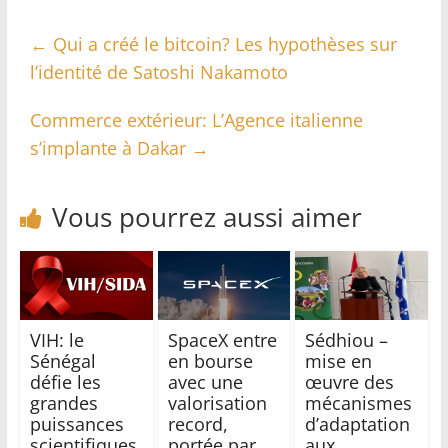
←
Qui a créé le bitcoin? Les hypothèses sur
l’identité de Satoshi Nakamoto
Commerce extérieur: L’Agence italienne
s’implante à Dakar
→
Vous pourrez aussi aimer
VIH: le
SpaceX entre
Sédhiou –
Sénégal
en bourse
mise en
défie les
avec une
œuvre des
grandes
valorisation
mécanismes
puissances
record,
d’adaptation
scientifiques
portée par
aux