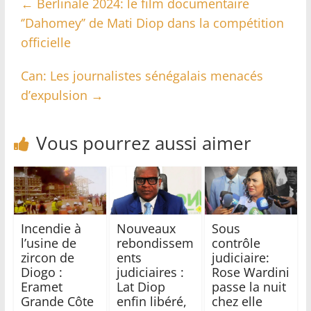
←
Berlinale 2024: le film documentaire
‘’Dahomey’’ de Mati Diop dans la compétition
officielle
Can: Les journalistes sénégalais menacés
d’expulsion
→
Vous pourrez aussi aimer
Incendie à
Nouveaux
Sous
l’usine de
rebondissem
contrôle
zircon de
ents
judiciaire:
Diogo :
judiciaires :
Rose Wardini
Eramet
Lat Diop
passe la nuit
Grande Côte
enfin libéré,
chez elle