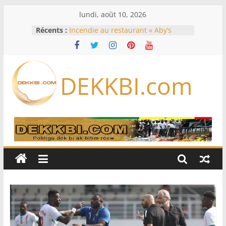
Passer
lundi, août 10, 2026
au
Récents :
Incendie au restaurant « Aby’s
contenu
Garden » : le témoignage glaçant
du livreur sur les heures précédant
le feu
Éclipse solaire du 12 août: les
DEKKBI.com
meilleurs endroits pour l’observer
en Europe, en Amérique du Nord
et en Afrique
États-Unis: à court de munitions, le
Pentagone demande à l’industrie
de l’armement d’accélérer sa
production
États-Unis: 30 ans après le meurtre
de Tupac Shakur, un ex-chef de
gang devant la justice lors d’un
procès historique
Koumpentoum : l’Adn/Nouvel
horizon veut fédérer les forces du
Niani