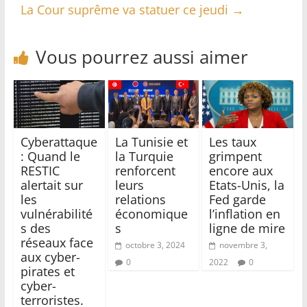
La Cour suprême va statuer ce jeudi
→
Vous pourrez aussi aimer
Cyberattaque
La Tunisie et
Les taux
: Quand le
la Turquie
grimpent
RESTIC
renforcent
encore aux
alertait sur
leurs
Etats-Unis, la
les
relations
Fed garde
vulnérabilité
économique
l’inflation en
s des
s
ligne de mire
réseaux face
octobre 3, 2024
novembre 3,
aux cyber-
0
2022
0
pirates et
cyber-
terroristes.