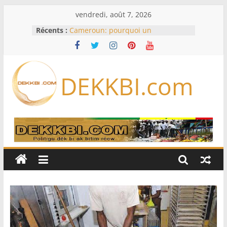
Passer
vendredi, août 7, 2026
au
Récents :
Cameroun: pourquoi un
contenu
remaniement au sommet de
l’armée alors que Paul Biya est hors
du pays
Meta se lance sur le marché des
DEKKBI.com
logiciels écrits par l’IA, dominé par
Anthropic et OpenAI
Bourse : l’Europe bat toujours des
records dans l’espoir d’un accord
Disney s’associe à TikTok pour tirer
davantage profit de ses univers
légendaires
France – Algérie: l’affaire Mehdi
Laribi relance la coopération
policière contre le narcotrafic