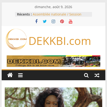
Passer
dimanche, août 9, 2026
au
Récents :
Assemblée nationale / Session
contenu
extraordinaire: Six commissions
d’enquête à l’ordre du jour ce lundi
Colombie: investiture du président
de la Espriella
DEKKBI.com
Bénin: Patrice Talon élu président
du Sénat, moins de trois mois
après son départ du pouvoir
Moyen-Orient: l’Arabie saoudite, le
Pakistan et la Turquie signent un
accord de défense
RD Congo: Kinshasa interdit les
exportations de cuivre et de cobalt
concentrés pour valoriser sa
production