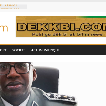
e / Session
 commissions
du jour ce lundi
re du président
om
n élu président
trois mois
u pouvoir
bie saoudite, le
uie signent un
PORT
SOCIETE
ACTUNUMERIQUE
interdit les
vre et de cobalt
oriser sa