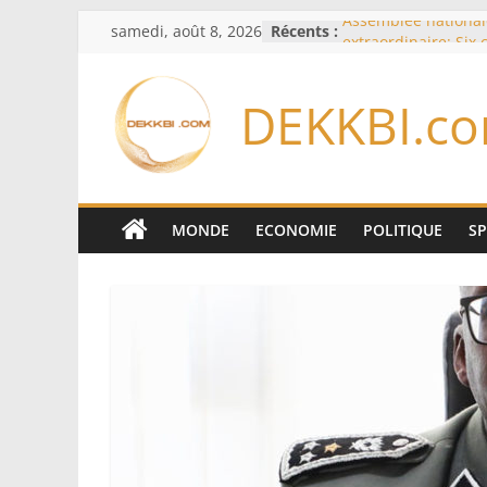
Passer
samedi, août 8, 2026
Récents :
Assemblée national
au
extraordinaire: Six
d’enquête à l’ordre 
contenu
Colombie: investitu
DEKKBI.c
de la Espriella
Bénin: Patrice Talo
du Sénat, moins de 
après son départ d
Moyen-Orient: l’Ara
Pakistan et la Turq
MONDE
ECONOMIE
POLITIQUE
S
accord de défense
RD Congo: Kinshasa 
exportations de cui
concentrés pour val
production