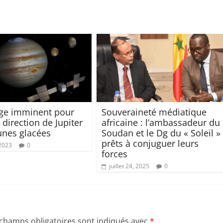
ge imminent pour
Souveraineté médiatique
 direction de Jupiter
africaine : l’ambassadeur du
lunes glacées
Soudan et le Dg du « Soleil »
prêts à conjuguer leurs
 2023
0
forces
juillet 24, 2025
0
 champs obligatoires sont indiqués avec
*