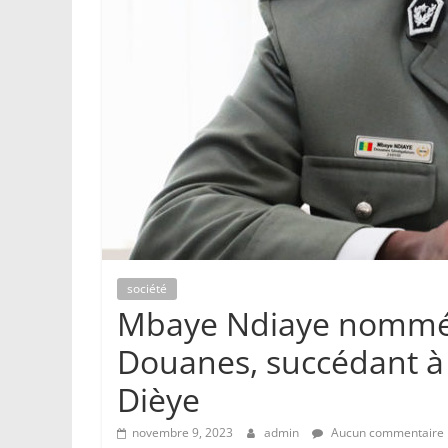
société
Mbaye Ndiaye nommé 
Douanes, succédant à
Dièye
novembre 9, 2023
admin
Aucun commentaire