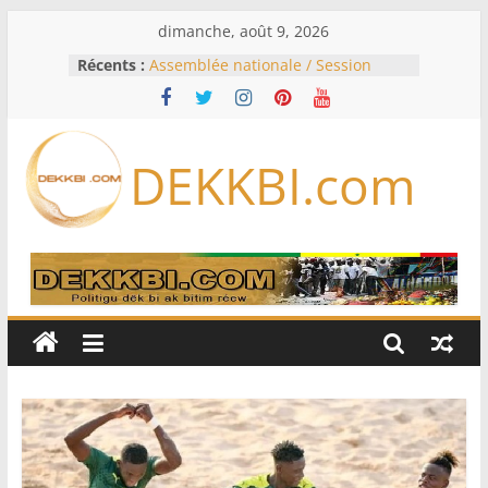
Passer
dimanche, août 9, 2026
au
Récents :
Assemblée nationale / Session
contenu
extraordinaire: Six commissions
d’enquête à l’ordre du jour ce lundi
Colombie: investiture du président
de la Espriella
DEKKBI.com
Bénin: Patrice Talon élu président
du Sénat, moins de trois mois
après son départ du pouvoir
Moyen-Orient: l’Arabie saoudite, le
Pakistan et la Turquie signent un
accord de défense
RD Congo: Kinshasa interdit les
exportations de cuivre et de cobalt
concentrés pour valoriser sa
production