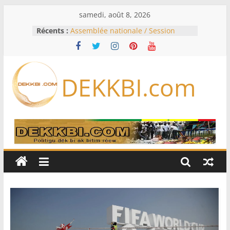
Passer
samedi, août 8, 2026
au
Récents :
Assemblée nationale / Session
contenu
extraordinaire: Six commissions
d’enquête à l’ordre du jour ce lundi
Colombie: investiture du président
de la Espriella
DEKKBI.com
Bénin: Patrice Talon élu président
du Sénat, moins de trois mois
après son départ du pouvoir
Moyen-Orient: l’Arabie saoudite, le
Pakistan et la Turquie signent un
accord de défense
RD Congo: Kinshasa interdit les
exportations de cuivre et de cobalt
concentrés pour valoriser sa
production