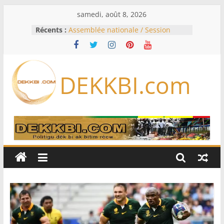
Passer
samedi, août 8, 2026
au
Récents :
Assemblée nationale / Session
contenu
extraordinaire: Six commissions
d’enquête à l’ordre du jour ce lundi
Colombie: investiture du président
de la Espriella
DEKKBI.com
Bénin: Patrice Talon élu président
du Sénat, moins de trois mois
après son départ du pouvoir
Moyen-Orient: l’Arabie saoudite, le
Pakistan et la Turquie signent un
accord de défense
RD Congo: Kinshasa interdit les
exportations de cuivre et de cobalt
concentrés pour valoriser sa
production