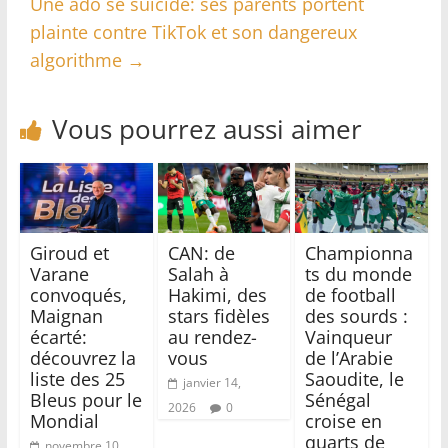
Une ado se suicide: ses parents portent
plainte contre TikTok et son dangereux
algorithme
→
Vous pourrez aussi aimer
Giroud et
CAN: de
Championna
Varane
Salah à
ts du monde
convoqués,
Hakimi, des
de football
Maignan
stars fidèles
des sourds :
écarté:
au rendez-
Vainqueur
découvrez la
vous
de l’Arabie
liste des 25
Saoudite, le
janvier 14,
Bleus pour le
Sénégal
2026
0
Mondial
croise en
quarts de
novembre 10,