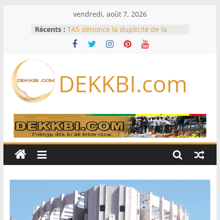
Passer
vendredi, août 7, 2026
au
Récents :
TAS dénonce la duplicité de la
contenu
majorité parlementaire
RD Congo: Kinshasa interdit les
exportations de cuivre et de cobalt
concentrés pour valoriser sa
DEKKBI.com
production
Assemblée nationale / Session
extraordinaire: Six commissions
d’enquête à l’ordre du jour ce lundi
Dette, FMI, notation: les dessous de
l’effondrement des IDE au
Sénégal…comment le Sénégal est
passé de 3 milliards à 37 millions
de dollars
61e Grand Prix du chef de l’Etat : Ce
sera « hippiques » à Thiès