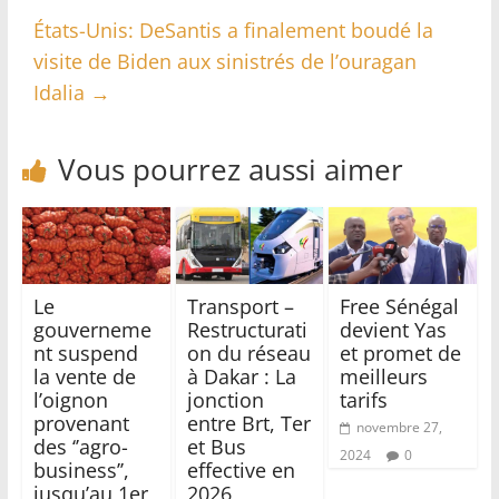
États-Unis: DeSantis a finalement boudé la
visite de Biden aux sinistrés de l’ouragan
Idalia
→
Vous pourrez aussi aimer
Le
Transport –
Free Sénégal
gouverneme
Restructurati
devient Yas
nt suspend
on du réseau
et promet de
la vente de
à Dakar : La
meilleurs
l’oignon
jonction
tarifs
provenant
entre Brt, Ter
novembre 27,
des ‘’agro-
et Bus
2024
0
business’’,
effective en
jusqu’au 1er
2026