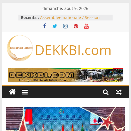
Passer
dimanche, août 9, 2026
au
Récents :
Assemblée nationale / Session
contenu
extraordinaire: Six commissions
d’enquête à l’ordre du jour ce lundi
Colombie: investiture du président
de la Espriella
DEKKBI.com
Bénin: Patrice Talon élu président
du Sénat, moins de trois mois
après son départ du pouvoir
Moyen-Orient: l’Arabie saoudite, le
Pakistan et la Turquie signent un
accord de défense
RD Congo: Kinshasa interdit les
exportations de cuivre et de cobalt
concentrés pour valoriser sa
production