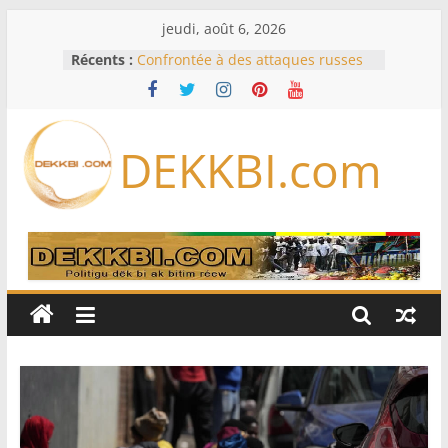
Passer
jeudi, août 6, 2026
au
Récents :
Confrontée à des attaques russes
contenu
quotidiennes, l’Ukraine ordonne
des évacuations à Kramatorsk
France – Algérie: l’affaire Mehdi
Laribi relance la coopération
DEKKBI.com
policière contre le narcotrafic
Cameroun: pourquoi un
remaniement au sommet de
l’armée alors que Paul Biya est hors
du pays
Drone explosif à Leipzig: une
menace susceptible d’impliquer
«des puissances étrangères», selon
Berlin
« Des erreurs ont été commises »