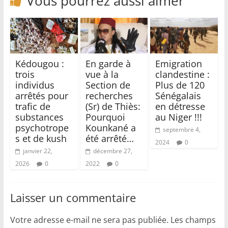
Vous pourrez aussi aimer
Kédougou :
En garde à
Emigration
trois
vue à la
clandestine :
individus
Section de
Plus de 120
arrêtés pour
recherches
Sénégalais
trafic de
(Sr) de Thiès:
en détresse
substances
Pourquoi
au Niger !!!
psychotrope
Kounkané a
septembre 4,
s et de kush
été arrêté…
2024
0
janvier 22,
décembre 27,
2026
0
2022
0
Laisser un commentaire
Votre adresse e-mail ne sera pas publiée.
Les champs