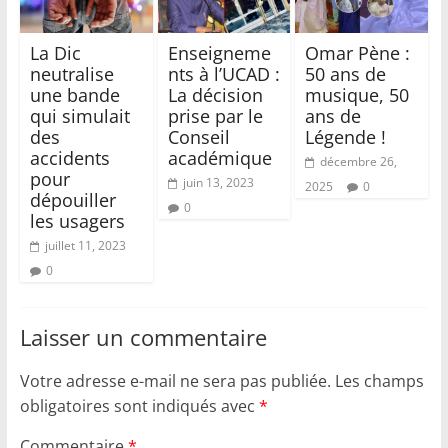
La Dic
Enseigneme
Omar Pène :
neutralise
nts à l’UCAD :
50 ans de
une bande
La décision
musique, 50
qui simulait
prise par le
ans de
des
Conseil
Légende !
accidents
académique
décembre 26,
pour
juin 13, 2023
2025
0
dépouiller
0
les usagers
juillet 11, 2023
0
Laisser un commentaire
Votre adresse e-mail ne sera pas publiée.
Les champs
obligatoires sont indiqués avec
*
Commentaire
*