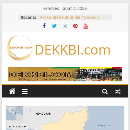
Passer
vendredi, août 7, 2026
au
Récents :
Assemblée nationale / Session
contenu
extraordinaire: Six commissions
d’enquête à l’ordre du jour ce lundi
Colombie: investiture du président
de la Espriella
DEKKBI.com
Bénin: Patrice Talon élu président
du Sénat, moins de trois mois
après son départ du pouvoir
Moyen-Orient: l’Arabie saoudite, le
Pakistan et la Turquie signent un
accord de défense
RD Congo: Kinshasa interdit les
exportations de cuivre et de cobalt
concentrés pour valoriser sa
production