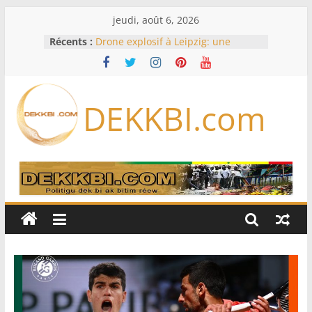
Passer
jeudi, août 6, 2026
au
Récents :
Drone explosif à Leipzig: une
contenu
menace susceptible d’impliquer
«des puissances étrangères», selon
Berlin
Bourse : l’Europe bat toujours des
DEKKBI.com
records dans l’espoir d’un accord
Disney s’associe à TikTok pour tirer
davantage profit de ses univers
légendaires
France – Algérie: l’affaire Mehdi
Laribi relance la coopération
policière contre le narcotrafic
Cameroun: pourquoi un
remaniement au sommet de
l’armée alors que Paul Biya est hors
du pays