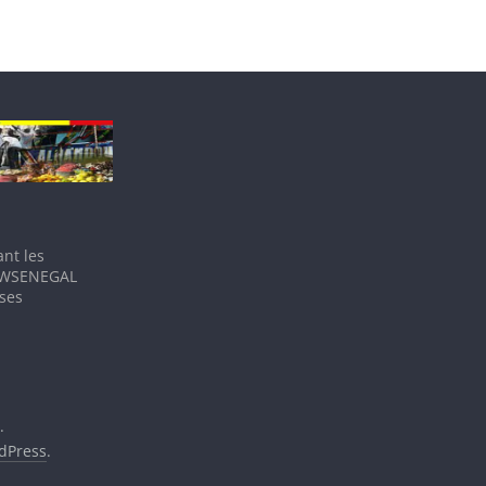
nt les
IEWSENEGAL
 ses
.
dPress
.