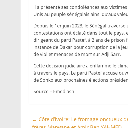
Il a présenté ses condoléances aux victimes 
Unis au peuple sénégalais ainsi qu’aux val
Depuis le 1er juin 2023, le Sénégal traverse
contestations ont éclaté dans tout le pays
dirigeant du parti Pastef, à 2 ans de prison
instance de Dakar pour corruption de la jeun
de viol et menaces de mort sur Adji Sarr.
Cette décision judiciaire a enflammé le clim
à travers le pays. Le parti Pastef accuse ou
de Sonko aux prochaines élections présidenti
Source – Emediasn
←
Côte d’Ivoire: Le fromage onctueux d
frères Marwane et Amir Ben YAHMED