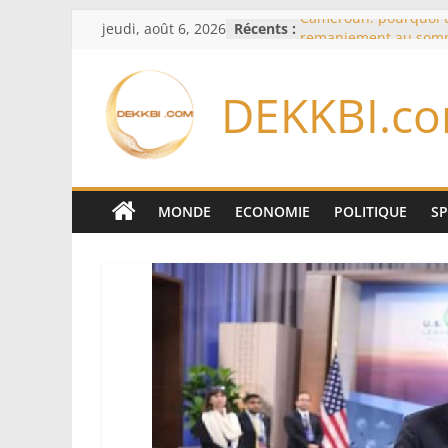
Passer
jeudi, août 6, 2026
Récents :
Cameroun: pourquoi 
au
remaniement au som
l’armée alors que Paul
contenu
du pays
DEKKBI.c
Meta se lance sur le 
logiciels écrits par l’
Anthropic et OpenAI
Bourse : l’Europe bat 
records dans l’espoir 
Disney s’associe à Tik
MONDE
ECONOMIE
POLITIQUE
S
davantage profit de s
légendaires
France – Algérie: l’aff
Laribi relance la coop
policière contre le nar