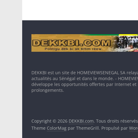
DEKKBI est un site de HOMEVIEWSENEGAL SA relaya
actualités au Sénégal et dans le monde. - HOMEV
développe les opportunités offertes par Internet et
prolongements.
Copyright © 2026
DEKKBI.com
. Tous droits réservés
Theme
ColorMag
par ThemeGrill. Propulsé par
Wor