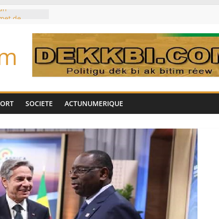
un
met de
 Biya est hors
om
marché des
IA, dominé par
toujours des
d’un accord
Tok pour tirer
PORT
SOCIETE
ACTUNUMERIQUE
es univers
aire Mehdi
ération
cotrafic