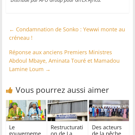
Distribué par APO Group pour GITEX Africa.
←
Condamnation de Sonko : Yewwi monte au
créneau !
Réponse aux anciens Premiers Ministres
Abdoul Mbaye, Aminata Touré et Mamadou
Lamine Loum
→
Vous pourrez aussi aimer
Le
Restructurati
Des acteurs
gouverneme
on de La
de la pêche