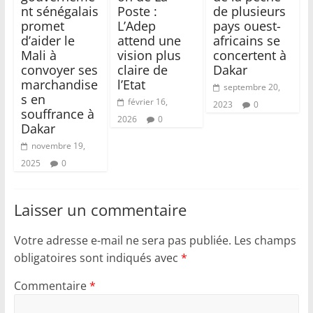
nt sénégalais
Poste :
de plusieurs
promet
L’Adep
pays ouest-
d’aider le
attend une
africains se
Mali à
vision plus
concertent à
convoyer ses
claire de
Dakar
marchandise
l’Etat
septembre 20,
s en
février 16,
2023
0
souffrance à
2026
0
Dakar
novembre 19,
2025
0
Laisser un commentaire
Votre adresse e-mail ne sera pas publiée.
Les champs
obligatoires sont indiqués avec
*
Commentaire
*