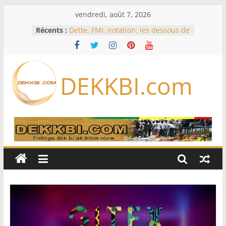
Passer
vendredi, août 7, 2026
au
Récents :
Dette, FMI, notation: les dessous de
contenu
l’effondrement des IDE au
Sénégal…comment le Sénégal est
passé de 3 milliards à 37 millions
de dollars
DEKKBI.com
Bénin: Patrice Talon élu président
du Sénat, moins de trois mois
après son départ du pouvoir
Moyen-Orient: l’Arabie saoudite, le
Pakistan et la Turquie signent un
accord de défense
RD Congo: Kinshasa interdit les
exportations de cuivre et de cobalt
concentrés pour valoriser sa
production
Assemblée nationale / Session
extraordinaire: Six commissions
d’enquête à l’ordre du jour ce lundi