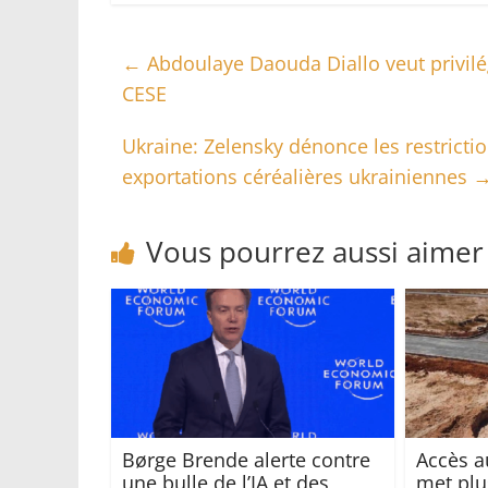
←
Abdoulaye Daouda Diallo veut privilégi
CESE
Ukraine: Zelensky dénonce les restricti
exportations céréalières ukrainiennes
Vous pourrez aussi aimer
Børge Brende alerte contre
Accès a
une bulle de l’IA et des
met plu