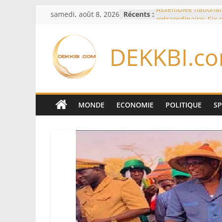
Passer
samedi, août 8, 2026
Récents :
Assemblée national
au
extraordinaire: Six
d’enquête à l’ordre 
contenu
Colombie: investitu
DEKKBI.c
de la Espriella
Bénin: Patrice Talo
du Sénat, moins de 
après son départ d
Moyen-Orient: l’Ara
Pakistan et la Turq
MONDE
ECONOMIE
POLITIQUE
S
accord de défense
RD Congo: Kinshasa 
exportations de cui
concentrés pour val
production