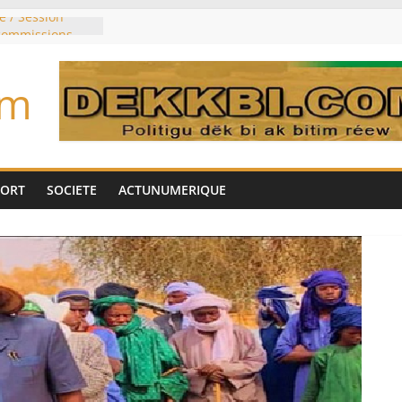
e / Session
 commissions
du jour ce lundi
re du président
om
n élu président
trois mois
u pouvoir
bie saoudite, le
uie signent un
PORT
SOCIETE
ACTUNUMERIQUE
interdit les
vre et de cobalt
oriser sa