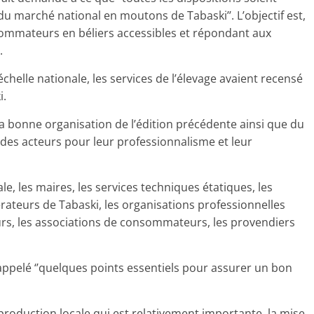
 marché national en moutons de Tabaski’’. L’objectif est,
nsommateurs en béliers accessibles et répondant aux
.
’échelle nationale, les services de l’élevage avaient recensé
i.
 ‘’la bonne organisation de l’édition précédente ainsi que du
e des acteurs pour leur professionnalisme et leur
iale, les maires, les services techniques étatiques, les
pérateurs de Tabaski, les organisations professionnelles
urs, les associations de consommateurs, les provendiers
 rappelé ‘’quelques points essentiels pour assurer un bon
 production locale qui est relativement importante, la mise