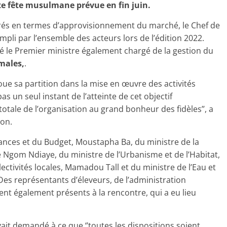
tte fête musulmane prévue en fin juin.
strés en termes d’approvisionnement du marché, le Chef de
mpli par l’ensemble des acteurs lors de l’édition 2022.
igné le Premier ministre également chargé de la gestion du
imales,
.
oue sa partition dans la mise en œuvre des activités
as un seul instant de l’atteinte de cet objectif
totale de l’organisation au grand bonheur des fidèles’’, a
ion.
inances et du Budget, Moustapha Ba, du ministre de la
e Ngom Ndiaye, du ministre de l’Urbanisme et de l’Habitat,
ctivités locales, Mamadou Tall et du ministre de l’Eau et
es représentants d’éleveurs, de l’administration
ient également présents à la rencontre, qui a eu lieu
ait demandé à ce que ‘’toutes les dispositions soient