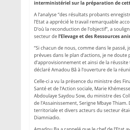
interministériel sur la préparation de ce
A l’analyse ‘’des résultats probants enregi
l’Etat a apprécié le travail remarquable acco
D’où la reconduction de l’objectif’’, a soul
secteur de
l’Elevage et des Ressources an
‘’Si chacun de nous, comme dans le passé, j
prévues dans le plan d’actions, je ne doute p
d’approvisionnement et ainsi de la réussite 
déclaré Amadou Bâ à l’ouverture de la réun
Celle-ci a vu la présence du ministre des F
Santé et de l’Action sociale, Marie Khémess
Abdoulaye Saydou Sow, du ministre des Colle
de l’Assainissement, Serigne Mbaye Thiam. D
territoriale et divers acteurs du secteur éta
Diamniadio.
Amadou Ba a rappelé que le chef de l’Etat av