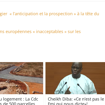
er « l’anticipation et la prospection » à la tête du
ons européennes « inacceptables » sur les
→
u logement : La Cdc
Cheikh Diba: «Ce n’est pas le
s de 500 parcelles
Fmi qui nous dicte»!