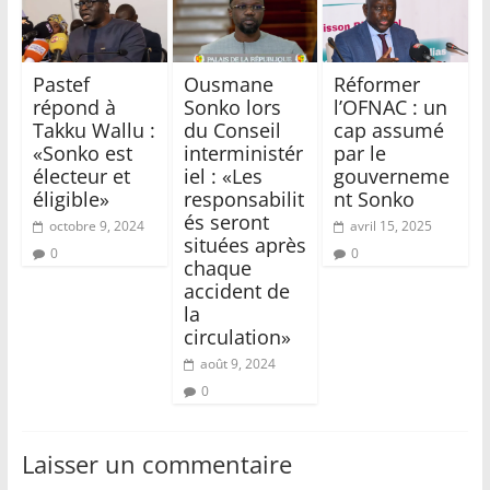
Pastef
Ousmane
Réformer
répond à
Sonko lors
l’OFNAC : un
Takku Wallu :
du Conseil
cap assumé
«Sonko est
interministér
par le
électeur et
iel : «Les
gouverneme
éligible»
responsabilit
nt Sonko
és seront
octobre 9, 2024
avril 15, 2025
situées après
0
0
chaque
accident de
la
circulation»
août 9, 2024
0
Laisser un commentaire