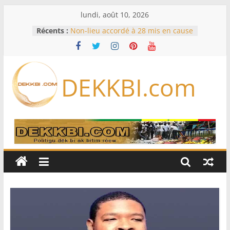
Passer
lundi, août 10, 2026
au
Récents :
Non-lieu accordé à 28 mis en cause
contenu
– La réaction de Mame Matar
Guèye (Jamra)
États-Unis: à court de munitions, le
Pentagone demande à l’industrie
DEKKBI.com
de l’armement d’accélérer sa
production
États-Unis: 30 ans après le meurtre
de Tupac Shakur, un ex-chef de
gang devant la justice lors d’un
procès historique
Koumpentoum : l’Adn/Nouvel
horizon veut fédérer les forces du
Niani
Incendie au restaurant « Aby’s
Garden » : le témoignage glaçant
du livreur sur les heures précédant
le feu