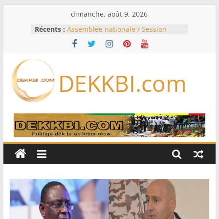
Passer
dimanche, août 9, 2026
au
Récents :
Assemblée nationale / Session
contenu
extraordinaire: Six commissions
d’enquête à l’ordre du jour ce lundi
Colombie: investiture du président
de la Espriella
DEKKBI.com
Bénin: Patrice Talon élu président
du Sénat, moins de trois mois
après son départ du pouvoir
Moyen-Orient: l’Arabie saoudite, le
Pakistan et la Turquie signent un
accord de défense
RD Congo: Kinshasa interdit les
exportations de cuivre et de cobalt
concentrés pour valoriser sa
production