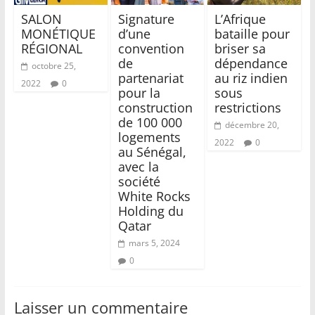
SALON
Signature
L’Afrique
MONÉTIQUE
d’une
bataille pour
RÉGIONAL
convention
briser sa
de
dépendance
octobre 25,
partenariat
au riz indien
2022
0
pour la
sous
construction
restrictions
de 100 000
décembre 20,
logements
2022
0
au Sénégal,
avec la
société
White Rocks
Holding du
Qatar
mars 5, 2024
0
Laisser un commentaire