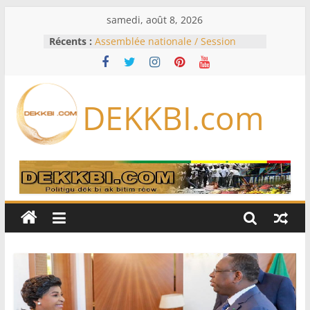
Passer
samedi, août 8, 2026
au
Récents :
Assemblée nationale / Session
contenu
extraordinaire: Six commissions
d’enquête à l’ordre du jour ce lundi
Colombie: investiture du président
de la Espriella
DEKKBI.com
Bénin: Patrice Talon élu président
du Sénat, moins de trois mois
après son départ du pouvoir
Moyen-Orient: l’Arabie saoudite, le
Pakistan et la Turquie signent un
accord de défense
RD Congo: Kinshasa interdit les
exportations de cuivre et de cobalt
concentrés pour valoriser sa
production