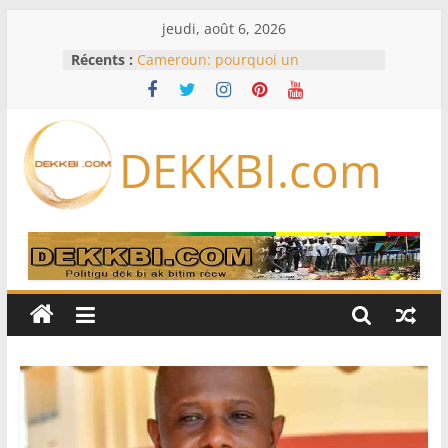
Passer
jeudi, août 6, 2026
au
Récents :
Cameroun: pourquoi un
contenu
remaniement au sommet de
l’armée alors que Paul Biya est hors
du pays
Meta se lance sur le marché des
DEKKBI.com
logiciels écrits par l’IA, dominé par
Anthropic et OpenAI
Bourse : l’Europe bat toujours des
records dans l’espoir d’un accord
Disney s’associe à TikTok pour tirer
davantage profit de ses univers
légendaires
France – Algérie: l’affaire Mehdi
Laribi relance la coopération
policière contre le narcotrafic