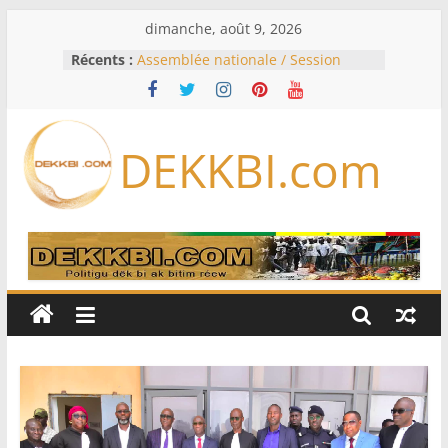
Passer
dimanche, août 9, 2026
au
Récents :
Assemblée nationale / Session
contenu
extraordinaire: Six commissions
d’enquête à l’ordre du jour ce lundi
Colombie: investiture du président
de la Espriella
DEKKBI.com
Bénin: Patrice Talon élu président
du Sénat, moins de trois mois
après son départ du pouvoir
Moyen-Orient: l’Arabie saoudite, le
Pakistan et la Turquie signent un
accord de défense
RD Congo: Kinshasa interdit les
exportations de cuivre et de cobalt
concentrés pour valoriser sa
production