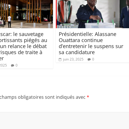
car: le sauvetage
Présidentielle: Alassane
ortissants piégés au
Ouattara continue
n relance le débat
d’entretenir le suspens sur
risques de traite à
sa candidature
er
juin 23, 2025
0
 2025
0
 champs obligatoires sont indiqués avec
*