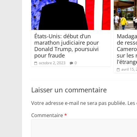
États-Unis: début d’un
Madagas
marathon judiciaire pour
de ress
Donald Trump, poursuivi
Camerou
pour fraude
sur les 
l’étrang
octobre 2, 2023
0
avril 15,
Laisser un commentaire
Votre adresse e-mail ne sera pas publiée.
Les
Commentaire
*