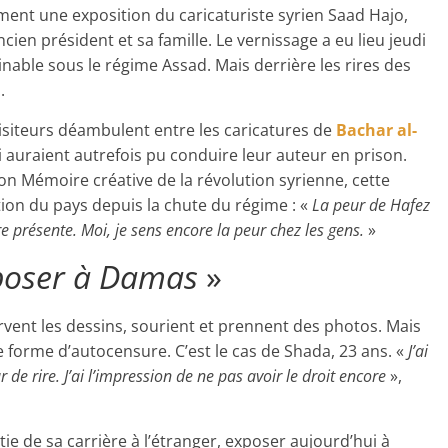
ment une exposition du caricaturiste syrien Saad Hajo,
cien président et sa famille. Le vernissage a eu lieu jeudi
nable sous le régime Assad. Mais derrière les rires des
.
siteurs déambulent entre les caricatures de
Bachar al-
 auraient autrefois pu conduire leur auteur en prison.
ion Mémoire créative de la révolution syrienne, cette
ion du pays depuis la chute du régime : «
La peur de Hafez
 présente. Moi, je sens encore la peur chez les gens.
»
xposer à Damas
»
rvent les dessins, sourient et prennent des photos. Mais
 forme d’autocensure. C’est le cas de Shada, 23 ans. «
J’ai
r de rire. J’ai l’impression de ne pas avoir le droit encore
»,
e de sa carrière à l’étranger, exposer aujourd’hui à