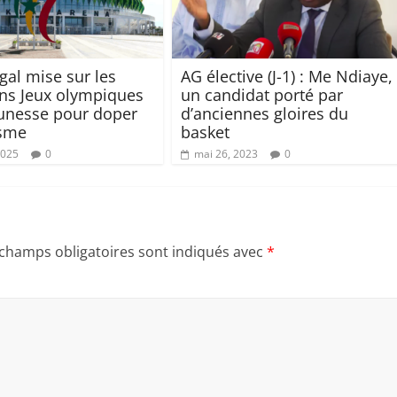
gal mise sur les
AG élective (J-1) : Me Ndiaye,
ns Jeux olympiques
un candidat porté par
eunesse pour doper
d’anciennes gloires du
isme
basket
2025
0
mai 26, 2023
0
 champs obligatoires sont indiqués avec
*