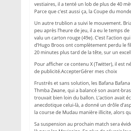
vestiaires, il a tenté un lob de plus de 40 m
Parce que c’est aussi ça, la Coupe du monde
Un autre trublion a suivi le mouvement. Bri
peu après l’heure de jeu, il a eu le temps de
valu un carton rouge (49e). C’est l’action qu
d’Hugo Broos ont complètement perdu le fil.
20 minutes plus tard de la tête, sur un exce
Pour afficher ce contenu X (Twitter), il est
de publicité.AccepterGérer mes choix
Frustrés et sans solution, les Bafana Bafan
Thmba Zwane, qui a balancé son avant-bras d
trouvait bien loin du ballon. L’action avait 
anecdotique celui-là, a donné un drôle d’as
la course de Mudau manière illicite, alors qu’
Sa suspension au prochain match sera évidem