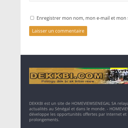
Enregistrer mon nom, mon e-mail et mon 
DEKKBI est un site de HOMEVIEWSENEGAL SA relaya
actualités au Sénégal et dans le monde. - HOMEV
développe les opportunités offertes par Internet et
prolongements.