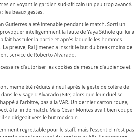
ètres en voyant le gardien sud-africain un peu trop avancé.
 : les beaux gestes.
an Gutierres a été intenable pendant le match. Sorti un
 provoquer intelligemment la faute de Yaya Sithole qui lui a
i a fait basculer la partie et après laquelle les hommes
 La preuve, Ral Jimenez a inscrit le but du break moins de
llent service de Roberto Alvarado.
 nécessaire d’autoriser les cookies de mesure d’audience et
a ont même été réduits à neuf après le geste de colère de
ans le visage d’Alvarado (84e) alors que leur duel se
échappé à l’arbitre, pas à la VAR. Un dernier carton rouge,
pect à la fin de match. Mais César Montes avait bien coupé
il se dirigeait vers le but mexicain.
ment regrettable pour le staff, mais l’essentiel n’est pas