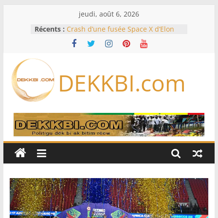
Passer
jeudi, août 6, 2026
au
Récents :
Crash d’une fusée Space X d’Elon
contenu
Musk sur la Lune: entre pollution
spatiale et ouverture sur la
formation des systèmes planétaires
Équipe nationale : Souleymane
DEKKBI.com
Diallo devrait assurer l’intérim des
Lions en septembre
Mondial 2026 – L’exode sur les
bancs africains : Sept
sélectionneurs sur 10 déjà partis
Sécheresse: Faut-il stocker l’eau?
À Ceuta, le bilan des morts monte à
75 côté espagnol, 11 côté marocain