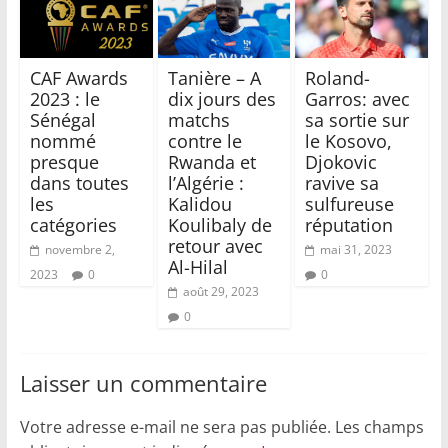
CAF Awards
Tanière – A
Roland-
2023 : le
dix jours des
Garros: avec
Sénégal
matchs
sa sortie sur
nommé
contre le
le Kosovo,
presque
Rwanda et
Djokovic
dans toutes
l’Algérie :
ravive sa
les
Kalidou
sulfureuse
catégories
Koulibaly de
réputation
retour avec
novembre 2,
mai 31, 2023
Al-Hilal
2023
0
0
août 29, 2023
0
Laisser un commentaire
Votre adresse e-mail ne sera pas publiée.
Les champs