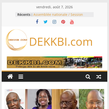
Passer
vendredi, août 7, 2026
au
Récents :
Assemblée nationale / Session
contenu
extraordinaire: Six commissions
d’enquête à l’ordre du jour ce lundi
Colombie: investiture du président
de la Espriella
DEKKBI.com
Bénin: Patrice Talon élu président
du Sénat, moins de trois mois
après son départ du pouvoir
Moyen-Orient: l’Arabie saoudite, le
Pakistan et la Turquie signent un
accord de défense
RD Congo: Kinshasa interdit les
exportations de cuivre et de cobalt
concentrés pour valoriser sa
production