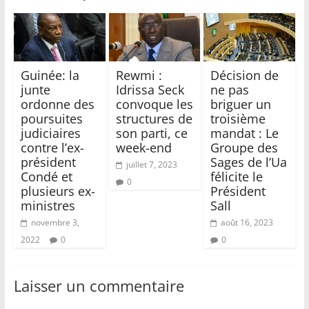
Guinée: la
Rewmi :
Décision de
junte
Idrissa Seck
ne pas
ordonne des
convoque les
briguer un
poursuites
structures de
troisième
judiciaires
son parti, ce
mandat : Le
contre l’ex-
week-end
Groupe des
président
Sages de l’Ua
juillet 7, 2023
Condé et
félicite le
0
plusieurs ex-
Président
ministres
Sall
novembre 3,
août 16, 2023
2022
0
0
Laisser un commentaire