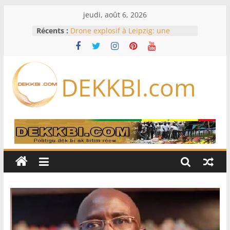
Passer
jeudi, août 6, 2026
au
Récents :
Drone explosif à Leipzig: une
contenu
menace susceptible d’impliquer
«des puissances étrangères», selon
Berlin
Bourse : l’Europe bat toujours des
DEKKBI.com
records dans l’espoir d’un accord
Disney s’associe à TikTok pour tirer
davantage profit de ses univers
légendaires
France – Algérie: l’affaire Mehdi
Laribi relance la coopération
policière contre le narcotrafic
Cameroun: pourquoi un
remaniement au sommet de
l’armée alors que Paul Biya est hors
du pays