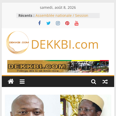
Passer
samedi, août 8, 2026
au
Récents :
Assemblée nationale / Session
contenu
extraordinaire: Six commissions
d’enquête à l’ordre du jour ce lundi
Colombie: investiture du président
de la Espriella
DEKKBI.com
Bénin: Patrice Talon élu président
du Sénat, moins de trois mois
après son départ du pouvoir
Moyen-Orient: l’Arabie saoudite, le
Pakistan et la Turquie signent un
accord de défense
RD Congo: Kinshasa interdit les
exportations de cuivre et de cobalt
concentrés pour valoriser sa
production