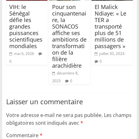
VIH: le
Pour son
El Malick
Sénégal
cinquantenai
Ndiaye: « Le
défie les
re, la
TER a
grandes
SONACOS
transporté
puissances
affiche ses
plus de 51
scientifiques
ambitions de
millions de
mondiales
transformati
passagers »
on de la
mai 6, 2026
juillet 30, 2024
filière
0
0
arachidière
décembre 8,
2025
0
Laisser un commentaire
Votre adresse e-mail ne sera pas publiée.
Les champs
obligatoires sont indiqués avec
*
Commentaire
*