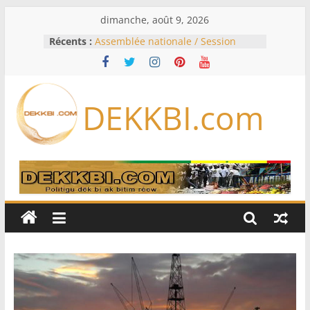
Passer
dimanche, août 9, 2026
au
Récents :
Assemblée nationale / Session
contenu
extraordinaire: Six commissions
d’enquête à l’ordre du jour ce lundi
Colombie: investiture du président
de la Espriella
DEKKBI.com
Bénin: Patrice Talon élu président
du Sénat, moins de trois mois
après son départ du pouvoir
Moyen-Orient: l’Arabie saoudite, le
Pakistan et la Turquie signent un
accord de défense
RD Congo: Kinshasa interdit les
exportations de cuivre et de cobalt
concentrés pour valoriser sa
production