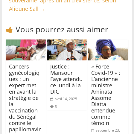
souveraine’’ après un an d’existence, selon
Alioune Sall
→
Vous pourrez aussi aimer
Cancers
Justice :
« Force
gynécologiq
Mansour
Covid-19 » :
ues : un
Faye attendu
L’ancienne
expert met
ce lundi à la
ministre
en avant la
DIC
Aminata
stratégie de
Assome
avril 14, 2025
la
Diatta
0
vaccination
entendue
du Sénégal
comme
contre le
témoin
papillomavir
septembre 23,