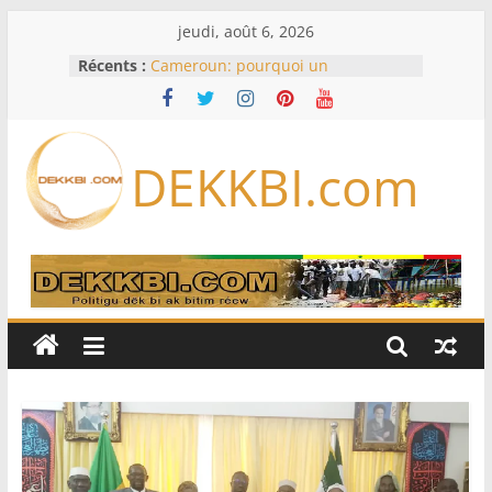
Passer
jeudi, août 6, 2026
au
Récents :
Cameroun: pourquoi un
contenu
remaniement au sommet de
l’armée alors que Paul Biya est hors
du pays
Meta se lance sur le marché des
DEKKBI.com
logiciels écrits par l’IA, dominé par
Anthropic et OpenAI
Bourse : l’Europe bat toujours des
records dans l’espoir d’un accord
Disney s’associe à TikTok pour tirer
davantage profit de ses univers
légendaires
France – Algérie: l’affaire Mehdi
Laribi relance la coopération
policière contre le narcotrafic