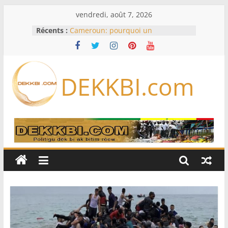
Passer
vendredi, août 7, 2026
au
Récents :
Cameroun: pourquoi un
contenu
remaniement au sommet de
l’armée alors que Paul Biya est hors
du pays
Meta se lance sur le marché des
DEKKBI.com
logiciels écrits par l’IA, dominé par
Anthropic et OpenAI
Bourse : l’Europe bat toujours des
records dans l’espoir d’un accord
Disney s’associe à TikTok pour tirer
davantage profit de ses univers
légendaires
France – Algérie: l’affaire Mehdi
Laribi relance la coopération
policière contre le narcotrafic