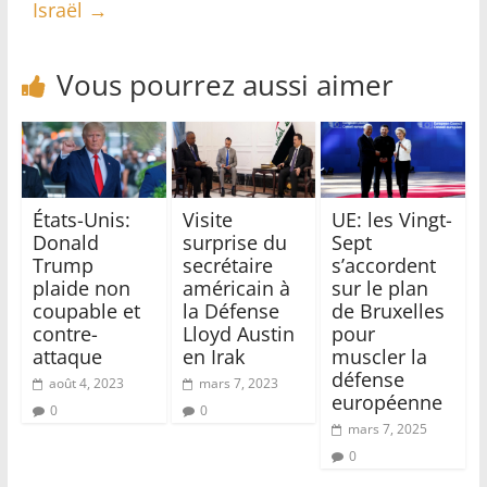
Israël
→
Vous pourrez aussi aimer
États-Unis:
Visite
UE: les Vingt-
Donald
surprise du
Sept
Trump
secrétaire
s’accordent
plaide non
américain à
sur le plan
coupable et
la Défense
de Bruxelles
contre-
Lloyd Austin
pour
attaque
en Irak
muscler la
défense
août 4, 2023
mars 7, 2023
européenne
0
0
mars 7, 2025
0