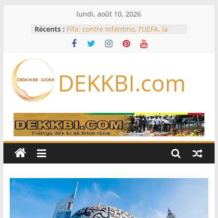
Passer
lundi, août 10, 2026
au
Récents :
Fifa: contre Infantino, l’UEFA, la
contenu
Concacaf et l’AFC veulent rallier « la
famille du football »
L’Iran exige pour rouvrir Ormuz
que les Etats-Unis acceptent
DEKKBI.com
« toutes » ses conditions
Test de dépistage de drogue pour
un pilote d’Air India après un
sérieux incident en vol
Licenciements massifs: le député
Mbaye DIONE interpelle le
gouvernement sur plus de 30 000
emplois
Le projet d’autonomie de la Corse
divise les indépendantistes