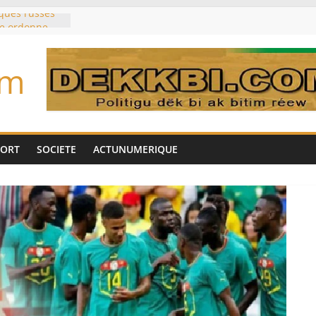
aques russes
ne ordonne
amatorsk
aire Mehdi
om
ération
cotrafic
un
met de
 Biya est hors
PORT
SOCIETE
ACTUNUMERIQUE
ig: une
’impliquer
gères», selon
 commises »