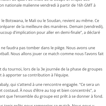
ion nationale malienne vendredi à partir de 16h GMT à
 le Botswana, le Mali ou le Soudan, revient au même. Ce
réparer de la meilleure des manières. Demain (vendredi),
ucoup d’implication pour aller en demi-finale”, a déclaré
“il ne faudra pas tomber dans le piège. Nous avons une
otball. Nous allons jouer ce match comme nous l’avons fait
t du tournoi, lors de la 3e journée de la phase de groupes
êt à apporter sa contribution à l’équipe.
baly, qui s’attend à une rencontre engagée. “Ce sera un
 et costaud. À nous d’être au top et bien concentrés”, a
ant que l’ensemble du groupe est prêt à se donner à fond.
ous tenir prêts pour remporter ce match. Nous nous y