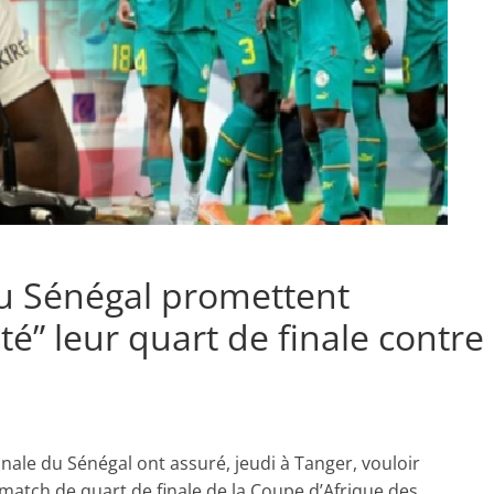
du Sénégal promettent
té” leur quart de finale contre
onale du Sénégal ont assuré, jeudi à Tanger, vouloir
 match de quart de finale de la Coupe d’Afrique des