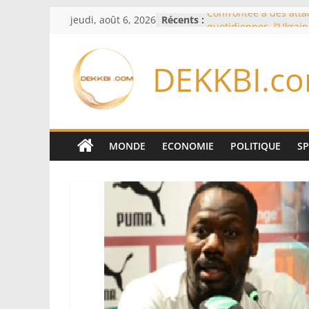
Passer
jeudi, août 6, 2026
Récents :
Confrontée à des att
au
quotidiennes, l’Ukrai
des évacuations à Kr
contenu
France – Algérie: l’aff
DEKKBI.c
Laribi relance la coop
policière contre le nar
Cameroun: pourquoi 
remaniement au som
l’armée alors que Paul
du pays
MONDE
ECONOMIE
POLITIQUE
S
Drone explosif à Leipz
menace susceptible d
«des puissances étran
Berlin
« Des erreurs ont été