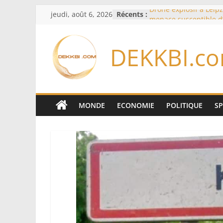
Passer
jeudi, août 6, 2026
Récents :
Drone explosif à Leipz
au
menace susceptible d
«des puissances étran
contenu
Berlin
DEKKBI.c
Bourse : l’Europe bat 
records dans l’espoir 
Disney s’associe à Tik
davantage profit de s
légendaires
France – Algérie: l’aff
MONDE
ECONOMIE
POLITIQUE
S
Laribi relance la coop
policière contre le nar
Cameroun: pourquoi 
remaniement au som
l’armée alors que Paul
du pays