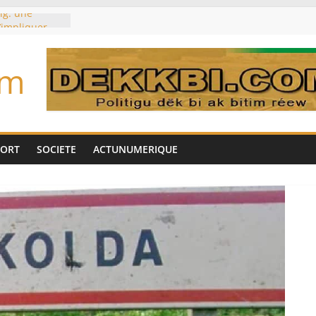
ig: une
’impliquer
gères», selon
om
toujours des
d’un accord
Tok pour tirer
es univers
aire Mehdi
PORT
SOCIETE
ACTUNUMERIQUE
ération
cotrafic
un
met de
 Biya est hors