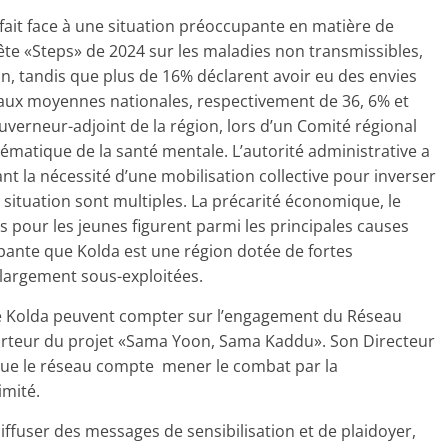
fait face à une situation préoccupante en matière de
uête «Steps» de 2024 sur les maladies non transmissibles,
n, tandis que plus de 16% déclarent avoir eu des envies
 aux moyennes nationales, respectivement de 36, 6% et
uverneur-adjoint de la région, lors d’un Comité régional
matique de la santé mentale. L’autorité administrative a
nant la nécessité d’une mobilisation collective pour inverser
e situation sont multiples. La précarité économique, le
 pour les jeunes figurent parmi les principales causes
ppante que Kolda est une région dotée de fortes
 largement sous-exploitées.
x de Kolda peuvent compter sur l’engagement du Réseau
rteur du projet «Sama Yoon, Sama Kaddu». Son Directeur
ue le réseau compte mener le combat par la
imité.
iffuser des messages de sensibilisation et de plaidoyer,