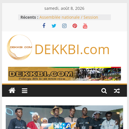
Passer
samedi, août 8, 2026
au
Récents :
Assemblée nationale / Session
contenu
extraordinaire: Six commissions
d’enquête à l’ordre du jour ce lundi
Colombie: investiture du président
de la Espriella
DEKKBI.com
Bénin: Patrice Talon élu président
du Sénat, moins de trois mois
après son départ du pouvoir
Moyen-Orient: l’Arabie saoudite, le
Pakistan et la Turquie signent un
accord de défense
RD Congo: Kinshasa interdit les
exportations de cuivre et de cobalt
concentrés pour valoriser sa
production