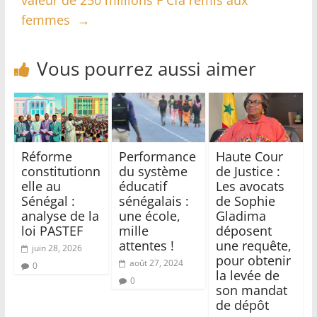
valeur de 250 millions F Cfa remis aux
femmes
→
Vous pourrez aussi aimer
Réforme
Performance
Haute Cour
constitutionn
du système
de Justice :
elle au
éducatif
Les avocats
Sénégal :
sénégalais :
de Sophie
analyse de la
une école,
Gladima
loi PASTEF
mille
déposent
attentes !
une requête,
juin 28, 2026
pour obtenir
août 27, 2024
0
la levée de
0
son mandat
de dépôt