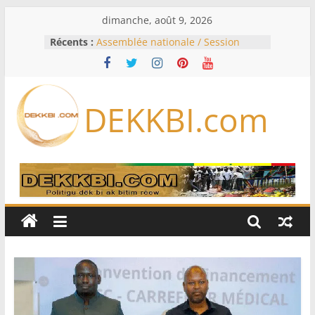
Passer
dimanche, août 9, 2026
au
Récents :
Assemblée nationale / Session
contenu
extraordinaire: Six commissions
d’enquête à l’ordre du jour ce lundi
Colombie: investiture du président
de la Espriella
DEKKBI.com
Bénin: Patrice Talon élu président
du Sénat, moins de trois mois
après son départ du pouvoir
Moyen-Orient: l’Arabie saoudite, le
Pakistan et la Turquie signent un
accord de défense
RD Congo: Kinshasa interdit les
exportations de cuivre et de cobalt
concentrés pour valoriser sa
production