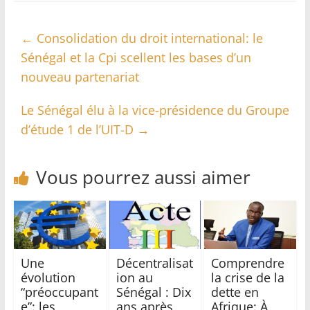
←
Consolidation du droit international: le
Sénégal et la Cpi scellent les bases d’un
nouveau partenariat
Le Sénégal élu à la vice-présidence du Groupe
d’étude 1 de l’UIT-D
→
Vous pourrez aussi aimer
Une
Décentralisat
Comprendre
évolution
ion au
la crise de la
“préoccupant
Sénégal : Dix
dette en
e”: les
ans après
Afrique: À