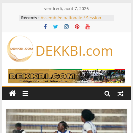
Passer
vendredi, août 7, 2026
au
Récents :
Assemblée nationale / Session
contenu
extraordinaire: Six commissions
d’enquête à l’ordre du jour ce lundi
Colombie: investiture du président
de la Espriella
DEKKBI.com
Bénin: Patrice Talon élu président
du Sénat, moins de trois mois
après son départ du pouvoir
Moyen-Orient: l’Arabie saoudite, le
Pakistan et la Turquie signent un
accord de défense
RD Congo: Kinshasa interdit les
exportations de cuivre et de cobalt
concentrés pour valoriser sa
production