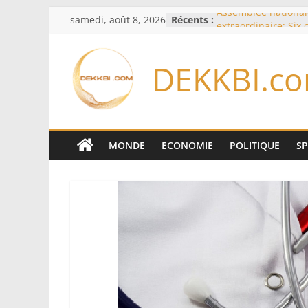
Passer
samedi, août 8, 2026
Récents :
Assemblée national
au
extraordinaire: Six
d’enquête à l’ordre 
contenu
Colombie: investitu
DEKKBI.c
de la Espriella
Bénin: Patrice Talo
du Sénat, moins de 
après son départ d
Moyen-Orient: l’Ara
Pakistan et la Turq
MONDE
ECONOMIE
POLITIQUE
S
accord de défense
RD Congo: Kinshasa 
exportations de cui
concentrés pour val
production