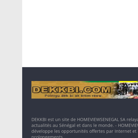
DEKKBI est un site de HOMEVIEWSENEGAL SA relaya
actualités au Sénégal et dans le monde. - HOMEV
développe les opportunités offertes par Internet et
prolongements.