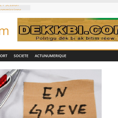
e / Session
 commissions
du jour ce lundi
re du président
om
n élu président
trois mois
u pouvoir
bie saoudite, le
uie signent un
PORT
SOCIETE
ACTUNUMERIQUE
interdit les
vre et de cobalt
oriser sa