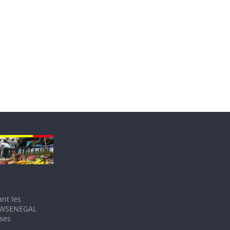
nt les
IEWSENEGAL
 ses