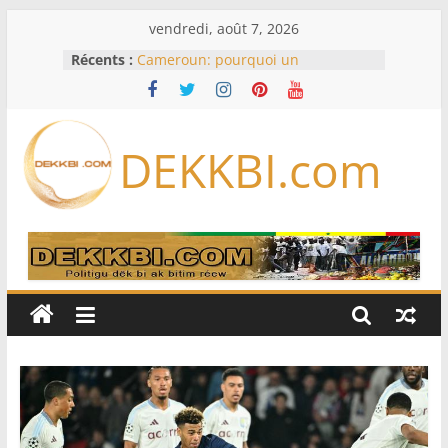
Passer
vendredi, août 7, 2026
au
Récents :
Cameroun: pourquoi un
contenu
remaniement au sommet de
l’armée alors que Paul Biya est hors
du pays
Meta se lance sur le marché des
DEKKBI.com
logiciels écrits par l’IA, dominé par
Anthropic et OpenAI
Bourse : l’Europe bat toujours des
records dans l’espoir d’un accord
Disney s’associe à TikTok pour tirer
davantage profit de ses univers
légendaires
France – Algérie: l’affaire Mehdi
Laribi relance la coopération
policière contre le narcotrafic