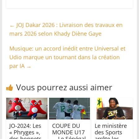
←
JOJ Dakar 2026 : Livraison des travaux en
mars 2026 selon Khady Diène Gaye
Musique: un accord inédit entre Universal et
Udio marque un tournant dans la création
par IA
→
Vous pourrez aussi aimer
JO-2024: Les
COUPE DU
Le ministère
« Phryges »,
MONDE U17
des Sports
des bonnets
– Le Sénégal
arrête les