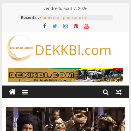
Passer
vendredi, août 7, 2026
au
Récents :
Cameroun: pourquoi un
contenu
remaniement au sommet de
l’armée alors que Paul Biya est hors
du pays
Meta se lance sur le marché des
DEKKBI.com
logiciels écrits par l’IA, dominé par
Anthropic et OpenAI
Bourse : l’Europe bat toujours des
records dans l’espoir d’un accord
Disney s’associe à TikTok pour tirer
davantage profit de ses univers
légendaires
France – Algérie: l’affaire Mehdi
Laribi relance la coopération
policière contre le narcotrafic