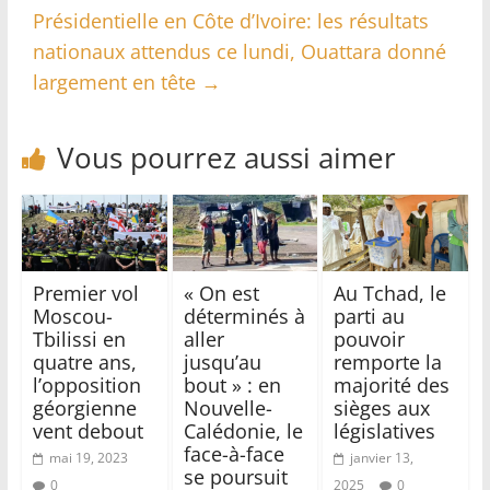
Présidentielle en Côte d’Ivoire: les résultats
nationaux attendus ce lundi, Ouattara donné
largement en tête
→
Vous pourrez aussi aimer
Premier vol
« On est
Au Tchad, le
Moscou-
déterminés à
parti au
Tbilissi en
aller
pouvoir
quatre ans,
jusqu’au
remporte la
l’opposition
bout » : en
majorité des
géorgienne
Nouvelle-
sièges aux
vent debout
Calédonie, le
législatives
face-à-face
mai 19, 2023
janvier 13,
se poursuit
0
2025
0