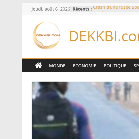
Passer
jeudi, août 6, 2026
Récents :
Crash d’une fusée Spa
au
Musk sur la Lune: ent
spatiale et ouverture 
contenu
formation des systèm
DEKKBI.c
Équipe nationale : S
Diallo devrait assurer 
Lions en septembre
Mondial 2026 – L’exod
bancs africains : Sept
sélectionneurs sur 10 
MONDE
ECONOMIE
POLITIQUE
S
Sécheresse: Faut-il st
À Ceuta, le bilan des
75 côté espagnol, 11 