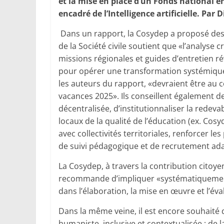
et la mise en place d’un Fonds national e
encadré de l’Intelligence artificielle.
Par D
Dans un rapport, la Cosydep a proposé des 
de la Société civile soutient que «l’analyse
missions régionales et guides d’entretien r
pour opérer une transformation systémique d
les auteurs du rapport, «devraient être au
vacances 2025». Ils conseillent également d
décentralisée, d’institutionnaliser la redeva
locaux de la qualité de l’éducation (ex. Cosy
avec collectivités territoriales, renforcer le
de suivi pédagogique et de recrutement ad
La Cosydep, à travers la contribution citoy
recommande d’impliquer «systématiquement 
dans l’élaboration, la mise en œuvre et l’éva
Dans la même veine, il est encore souhaité 
humaniste, inclusive et contextualisée ; de