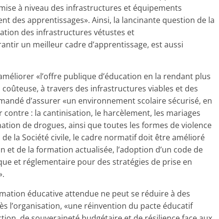
mise à niveau des infrastructures et équipements
ent des apprentissages». Ainsi, la lancinante question de la
tation des infrastructures vétustes et
rantir un meilleur cadre d’apprentissage, est aussi
améliorer «l’offre publique d’éducation en la rendant plus
 coûteuse, à travers des infrastructures viables et des
demandé d’assurer «un environnement scolaire sécurisé, en
contre : la cantinisation, le harcèlement, les mariages
mation de drogues, ainsi que toutes les formes de violence
 de la Société civile, le cadre normatif doit être amélioré
on et de la formation actualisée, l’adoption d’un code de
dique et réglementaire pour des stratégies de prise en
».
rmation éducative attendue ne peut se réduire à des
ès l’organisation, «une réinvention du pacte éducatif
tion, de souveraineté budgétaire et de résilience face aux