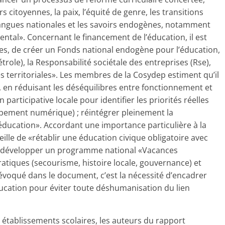
s citoyennes, la paix, l’équité de genre, les transitions
 langues nationales et les savoirs endogènes, notamment
tal». Concernant le financement de l’éducation, il est
smes, de créer un Fonds national endogène pour l’éducation,
 pétrole), la Responsabilité sociétale des entreprises (Rse),
tés territoriales». Les membres de la Cosydep estiment qu’il
e, en réduisant les déséquilibres entre fonctionnement et
participative locale pour identifier les priorités réelles
uipement numérique) ; réintégrer pleinement la
l’éducation». Accordant une importance particulière à la
ille de «rétablir une éducation civique obligatoire avec
25, développer un programme national «Vacances
ratiques (secourisme, histoire locale, gouvernance) et
oqué dans le document, c’est la nécessité d’encadrer
l’éducation pour éviter toute déshumanisation du lien
établissements scolaires, les auteurs du rapport