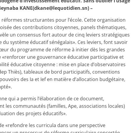
ndogène d’investissement éducatif. Sans oublier l’usage
ieynaba KANE(
dkane@lequotidien.sn
) –
réformes structurantes pour l’école. Cette organisation
 croisée des contributions citoyennes, panels thématiques,
évèle un consensus fort autour de cinq leviers stratégiques
u système éducatif sénégalais». Ces leviers, font savoir
 cœur du programme de réforme à initier dès les grandes
e «renforcer une gouvernance éducative participative et
bilité éducative citoyenne : mise en place d’observatoires
dep Thiès), tableaux de bord participatifs, conventions
s pouvoirs des Ia et Ief en matière d’allocation budgétaire,
apté».
enne qui a permis l’élaboration de ce document,
les communautés (familles, Ape, associations locales)
luation des projets éducatifs».
de «refondre les curricula dans une perspective
 lancer un processus de réforme curriculaire concertée,