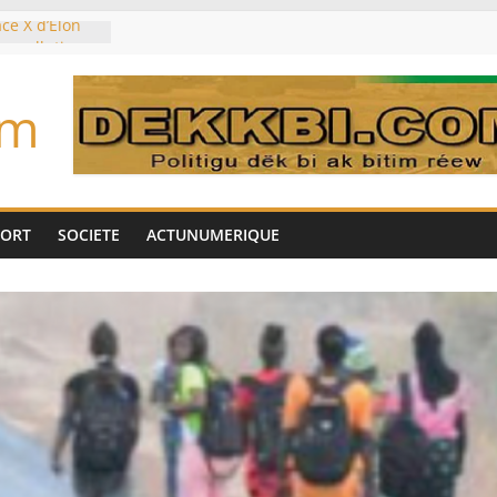
ce X d’Elon
re pollution
sur la
es planétaires
om
ouleymane
l’intérim des
e sur les
déjà partis
PORT
SOCIETE
ACTUNUMERIQUE
ocker l’eau?
 morts monte à
côté marocain