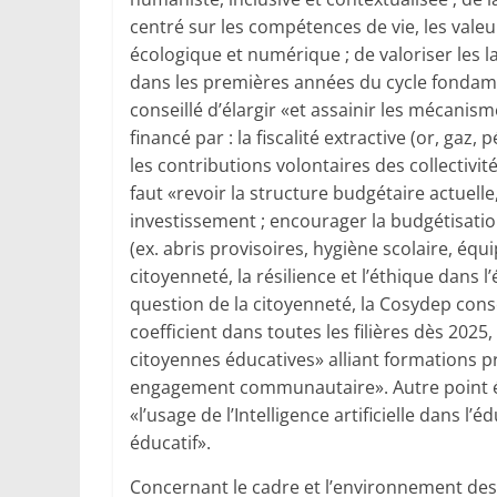
centré sur les compétences de vie, les valeur
écologique et numérique ; de valoriser les
dans les premières années du cycle fondamen
conseillé d’élargir «et assainir les mécani
financé par : la fiscalité extractive (or, gaz,
les contributions volontaires des collectivi
faut «revoir la structure budgétaire actuell
investissement ; encourager la budgétisation 
(ex. abris provisoires, hygiène scolaire, éq
citoyenneté, la résilience et l’éthique dans 
question de la citoyenneté, la Cosydep conse
coefficient dans toutes les filières dès 20
citoyennes éducatives» alliant formations p
engagement communautaire». Autre point év
«l’usage de l’Intelligence artificielle dans 
éducatif».
Concernant le cadre et l’environnement des 