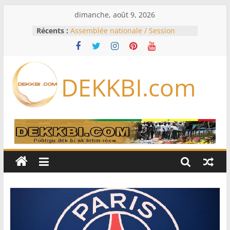
Passer
dimanche, août 9, 2026
au
Récents :
Assemblée nationale / Session
contenu
extraordinaire: Six commissions
d’enquête à l’ordre du jour ce lundi
Colombie: investiture du président
de la Espriella
DEKKBI.com
Bénin: Patrice Talon élu président
du Sénat, moins de trois mois
après son départ du pouvoir
Moyen-Orient: l’Arabie saoudite, le
Pakistan et la Turquie signent un
accord de défense
RD Congo: Kinshasa interdit les
exportations de cuivre et de cobalt
concentrés pour valoriser sa
production