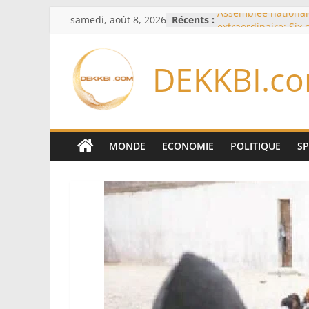
Passer
samedi, août 8, 2026
Récents :
Assemblée national
au
extraordinaire: Six
d’enquête à l’ordre 
contenu
Colombie: investitu
DEKKBI.c
de la Espriella
Bénin: Patrice Talo
du Sénat, moins de 
après son départ d
Moyen-Orient: l’Ara
Pakistan et la Turq
MONDE
ECONOMIE
POLITIQUE
S
accord de défense
RD Congo: Kinshasa 
exportations de cui
concentrés pour val
production