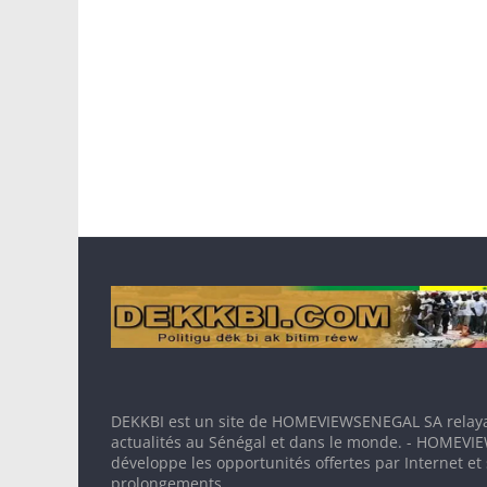
DEKKBI est un site de HOMEVIEWSENEGAL SA relaya
actualités au Sénégal et dans le monde. - HOMEV
développe les opportunités offertes par Internet et
prolongements.