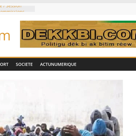
e / Session
 commissions
du jour ce lundi
re du président
om
n élu président
trois mois
u pouvoir
bie saoudite, le
uie signent un
PORT
SOCIETE
ACTUNUMERIQUE
interdit les
vre et de cobalt
oriser sa