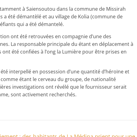
notamment à Saiensoutou dans la commune de Missirah
es a été démantèlé et au village de Kolia (commune de
éfiants qui a été démantelé.
ication ont été retrouvées en compagnie d’une des
nes. La responsable principale du étant en déplacement à
 ont été confiées à l’ong la Lumière pour être prises en
été interpellé en possession d’une quantité d’héroïne et
gé comme étant le cerveau du groupe, de nationalité
mières investigations ont révélé que le fournisseur serait
mme, sont activement recherchés.
iement : des habitants de La Médina prient pour une