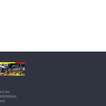
nt les
IEWSENEGAL
 ses