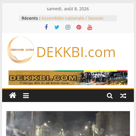
Passer
samedi, août 8, 2026
au
Récents :
Assemblée nationale / Session
contenu
extraordinaire: Six commissions
d’enquête à l’ordre du jour ce lundi
Colombie: investiture du président
de la Espriella
DEKKBI.com
Bénin: Patrice Talon élu président
du Sénat, moins de trois mois
après son départ du pouvoir
Moyen-Orient: l’Arabie saoudite, le
Pakistan et la Turquie signent un
accord de défense
RD Congo: Kinshasa interdit les
exportations de cuivre et de cobalt
concentrés pour valoriser sa
production