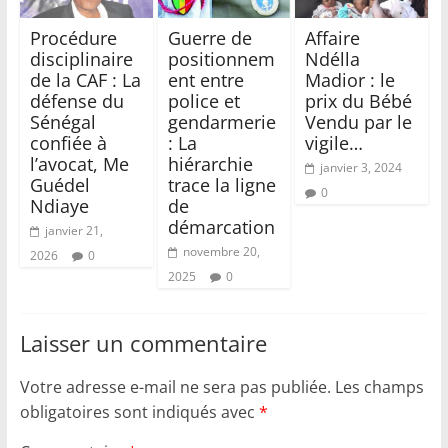
Procédure
Guerre de
Affaire
disciplinaire
positionnem
Ndélla
de la CAF : La
ent entre
Madior : le
défense du
police et
prix du Bébé
Sénégal
gendarmerie
Vendu par le
confiée à
: La
vigile…
l’avocat, Me
hiérarchie
janvier 3, 2024
Guédel
trace la ligne
0
Ndiaye
de
démarcation
janvier 21,
novembre 20,
2026
0
2025
0
Laisser un commentaire
Votre adresse e-mail ne sera pas publiée.
Les champs
obligatoires sont indiqués avec
*